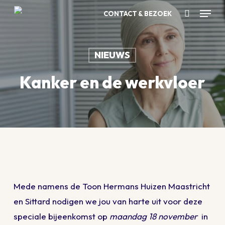
Skip
Menu
CONTACT & BEZOEK
to
Zoeken
main
content
NIEUWS
Kanker en de werkvloer
Mede namens de Toon Hermans Huizen Maastricht
en Sittard nodigen we jou van harte uit voor deze
speciale bijeenkomst op
maandag 18 november
in