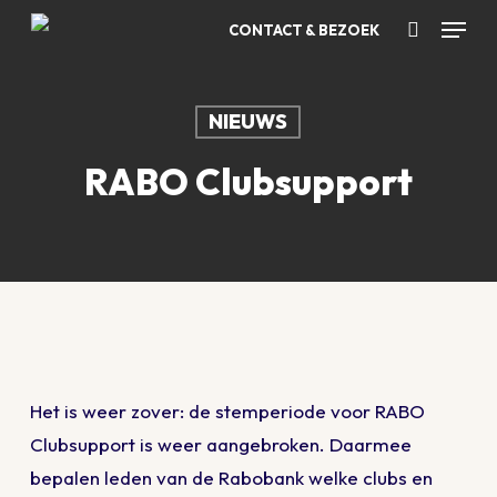
Skip
Menu
CONTACT & BEZOEK
to
Zoeken
main
content
NIEUWS
RABO Clubsupport
Het is weer zover: de stemperiode voor RABO
Clubsupport is weer aangebroken. Daarmee
bepalen leden van de Rabobank welke clubs en